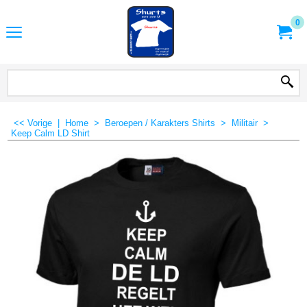
0
<< Vorige
|
Home
>
Beroepen / Karakters Shirts
>
Militair
>
Keep Calm LD Shirt