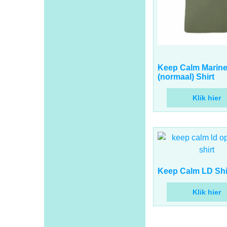
17.00
€
incl BTW
Keep Calm Marin
(normaal) Shirt
Klik hier
17.00
€
incl BTW
Keep Calm LD Shi
Klik hier