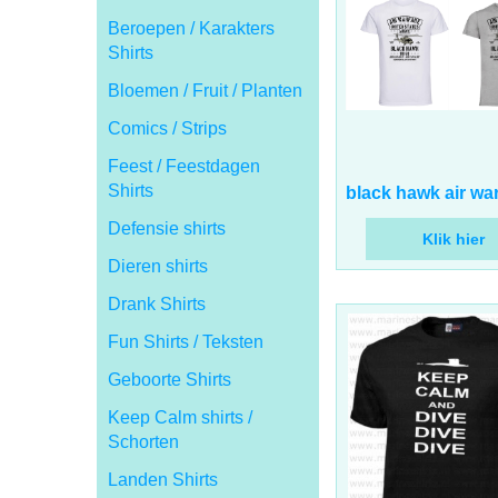
Beroepen / Karakters
Shirts
Bloemen / Fruit / Planten
Comics / Strips
Feest / Feestdagen
17.00
Shirts
€
incl BTW
black hawk air wa
Defensie shirts
Dieren shirts
Klik hier
Drank Shirts
Fun Shirts / Teksten
Geboorte Shirts
Keep Calm shirts /
Schorten
Landen Shirts