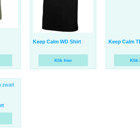
17.00
17.00
€
€
incl BTW
incl 
e
Keep Calm WD Shirt
Keep Calm TD
Klik hier
Klik 
rt