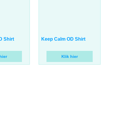
17.00
€
BTW
incl BTW
 Shirt
Keep Calm OD Shirt
hier
Klik hier