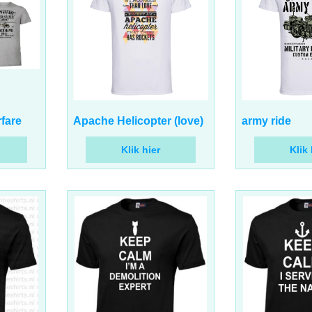
17.00
17.00
€
€
incl BTW
incl 
rfare
Apache Helicopter (love)
army ride
Klik hier
Klik 