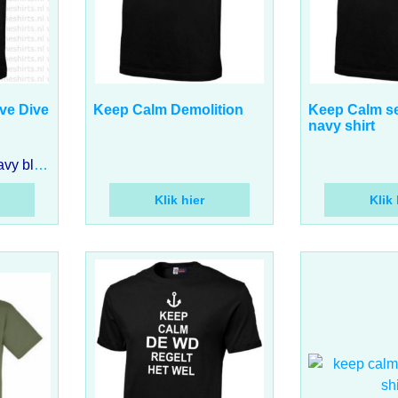
17.00
17.00
€
€
incl BTW
incl 
ve Dive
Keep Calm Demolition
Keep Calm se
navy shirt
T-shirt in zwart of navy blauw met contour Walrusklasse en de tekst: Keep Calm and Dive Dive Dive
Klik hier
Klik 