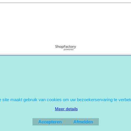
Webwinkel gemaakt met
ShopFactory webwinkel
software.
 site maakt gebruik van cookies om uw bezoekerservaring te verbet
Meer details
Accepteren
Afmelden