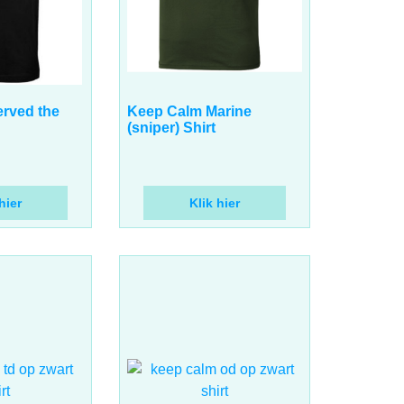
17.00
€
BTW
incl BTW
rved the
Keep Calm Marine
(sniper) Shirt
hier
Klik hier