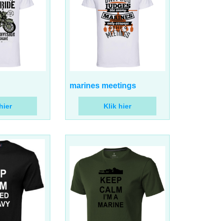
17.00
€
BTW
incl BTW
marines meetings
hier
Klik hier