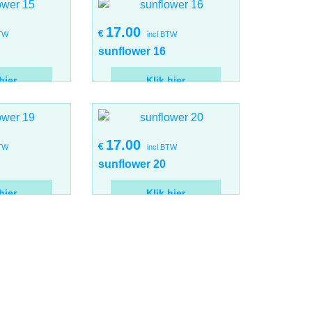
17.00
€
BTW
incl BTW
sunflower 16
hier
Klik hier
17.00
€
BTW
incl BTW
sunflower 20
hier
Klik hier