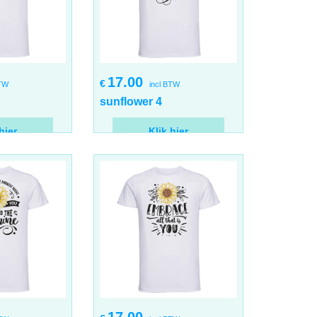
17.00
€
BTW
incl BTW
sunflower 4
hier
Klik hier