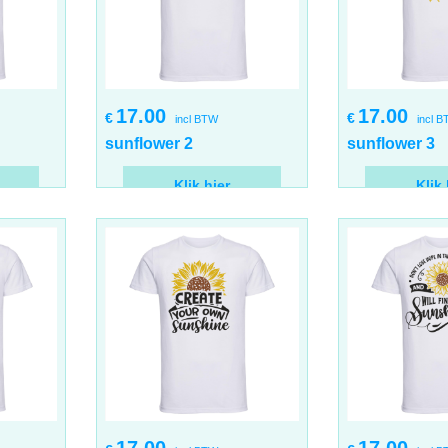
17.00
17.00
€
€
incl BTW
incl 
sunflower 2
sunflower 3
Klik hier
Klik 