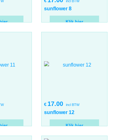
17.00
€
BTW
incl BTW
sunflower 8
hier
Klik hier
17.00
€
BTW
incl BTW
sunflower 12
hier
Klik hier