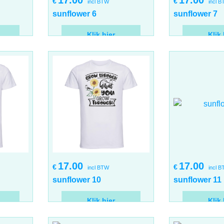
17.00
17.00
€
€
incl BTW
incl 
sunflower 6
sunflower 7
Klik hier
Klik 
17.00
17.00
€
€
incl BTW
incl 
sunflower 10
sunflower 11
Klik hier
Klik 