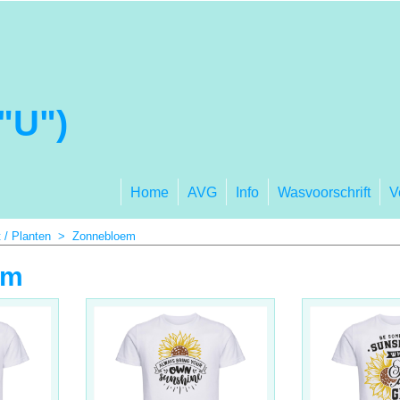
"U")
Home
AVG
Info
Wasvoorschrift
V
 / Planten
>
Zonnebloem
em