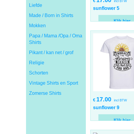
17.00
€
incl BTW
Liefde
sunflower 5
Made / Born in Shirts
Klik hier
Mokken
Papa / Mama /Opa / Oma
Shirts
Pikant / kan net / grof
Religie
Schorten
Vintage Shirts en Sport
Zomerse Shirts
17.00
€
incl BTW
sunflower 9
Klik hier