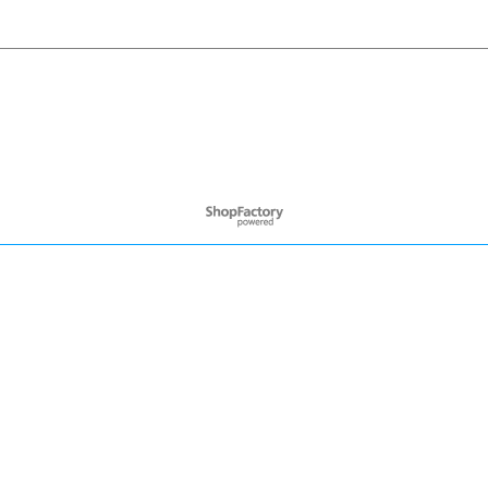
Webwinkel gemaakt met
ShopFactory webwinkel
software.