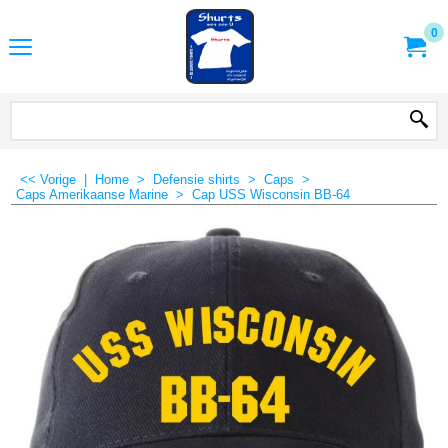
0
<< Vorige
|
Home
>
Defensie shirts
>
Caps
>
Caps Amerikaanse Marine
>
Cap USS Wisconsin BB-64