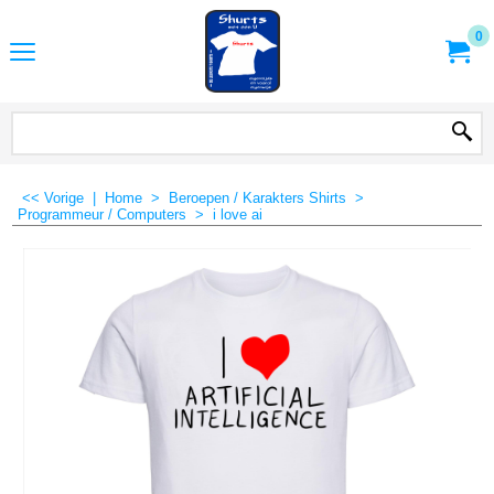
0
<< Vorige
|
Home
>
Beroepen / Karakters Shirts
>
Programmeur / Computers
>
i love ai