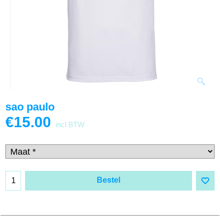
sao paulo
€
15.00
incl BTW
Bestel