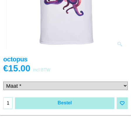
octopus
€
15.00
incl BTW
Bestel