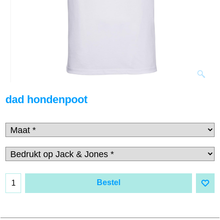
dad hondenpoot
€
17.00
incl BTW
Bestel