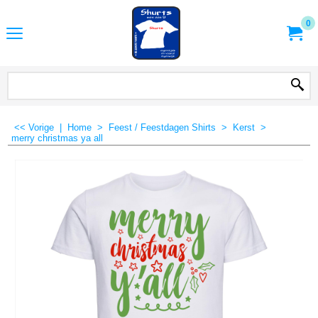
0
<< Vorige
|
Home
>
Feest / Feestdagen Shirts
>
Kerst
>
merry christmas ya all