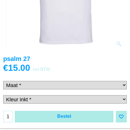
psalm 27
€
15.00
incl BTW
Bestel