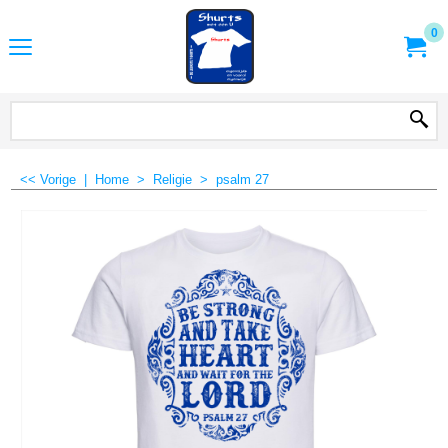
0
<< Vorige
|
Home
>
Religie
>
psalm 27