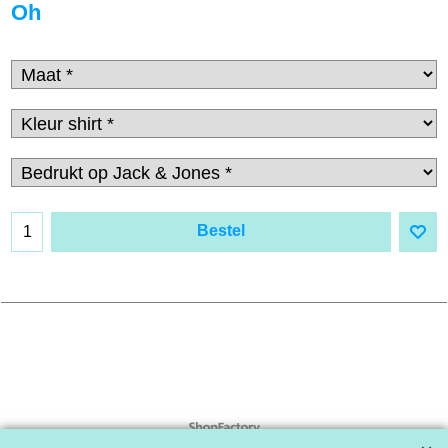
Oh
Bestel
Webwinkel gemaakt met
ShopFactory webwinkel
software.