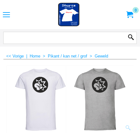
0
<< Vorige
|
Home
>
Pikant / kan net / grof
>
Geweld