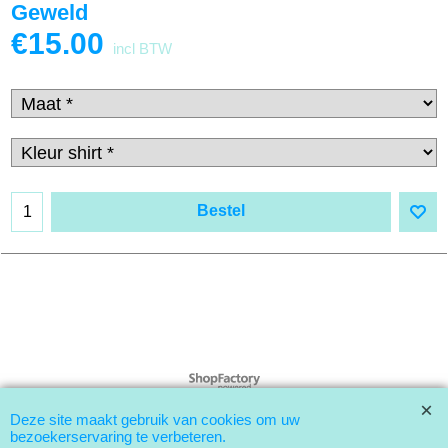
Geweld
€
15.00
incl BTW
Bestel
Webwinkel gemaakt met
ShopFactory webwinkel
software.
Deze site maakt gebruik van cookies om uw
bezoekerservaring te verbeteren.