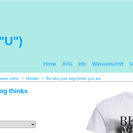
"U")
Home
AVG
Info
Wasvoorschrift
V
ieren shirts
>
Honden
>
Be who your dog thinks you are
og thinks