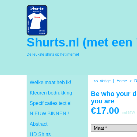
Shurts.nl (met een 
De leukste shirts op het internet
<< Vorige
|
Home
>
D
Welke maat heb ik!
Be who your d
Kleuren bedrukking
you are
Specificaties textiel
€
17.00
incl BTW
NIEUW BINNEN !
Abstract
HD Shirts