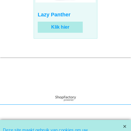
Lazy Panther
Klik hier
Webwinkel gemaakt met
ShopFactory webwinkel
software.
Deze site maakt gebruik van cookies om uw