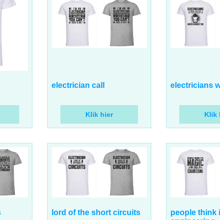
17.00
17.00
€
€
incl BTW
incl 
electrician call
electricians 
Klik hier
Klik 
17.00
17.00
€
€
incl BTW
incl 