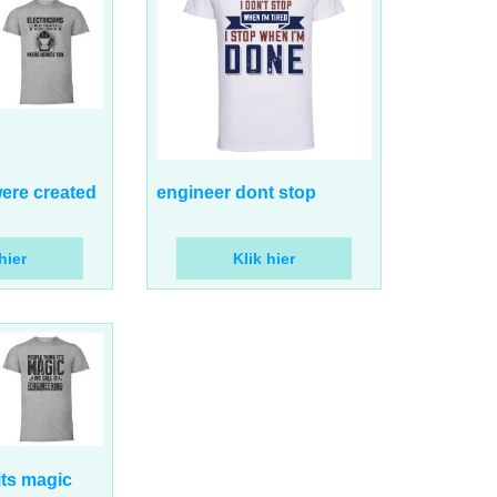
17.00
€
BTW
incl BTW
were created
engineer dont stop
hier
Klik hier
BTW