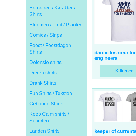
Beroepen / Karakters
Shirts
Bloemen / Fruit / Planten
Comics / Strips
Feest / Feestdagen
17.00
Shirts
€
incl BTW
dance lessons for
Defensie shirts
engineers
Dieren shirts
Klik hier
Drank Shirts
Fun Shirts / Teksten
Geboorte Shirts
Keep Calm shirts /
Schorten
17.00
Landen Shirts
€
incl BTW