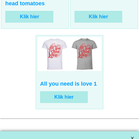
I love you from my
Kiss me you fool
head tomatoes
Klik hier
Klik hier
15.00
incl BTW
€
All you need is love 1
Klik hier