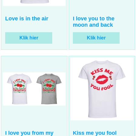
15.00
15.00
incl BTW
incl BTW
€
€
Love is in the air
I love you to the
moon and back
Klik hier
Klik hier
15.00
15.00
incl BTW
incl BTW
€
€