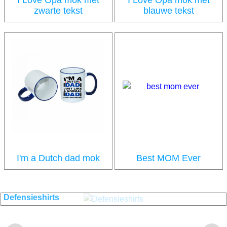
I Love Opa mok met
I Love Opa mok met
zwarte tekst
blauwe tekst
6.25
6.25
incl BTW
incl BTW
€
€
I'm a Dutch dad mok
Best MOM Ever
6.25
6.25
incl BTW
incl BTW
€
€
Defensieshirts
Shirts van diverse Defensieonderdelen