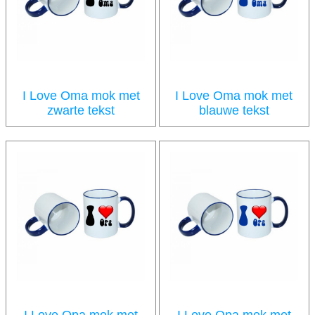
I Love Oma mok met
I Love Oma mok met
zwarte tekst
blauwe tekst
6.25
6.25
incl BTW
incl BTW
€
€