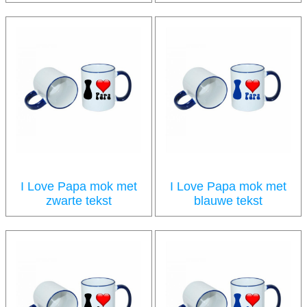
6.25
6.25
incl BTW
incl BTW
€
€
I Love Papa mok met
I Love Papa mok met
zwarte tekst
blauwe tekst
6.25
6.25
incl BTW
incl BTW
€
€