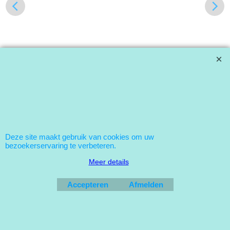
Webwinkel gemaakt met
ShopFactory webwinkel
software.
Deze site maakt gebruik van cookies om uw
bezoekerservaring te verbeteren.
Meer details
Accepteren
Afmelden